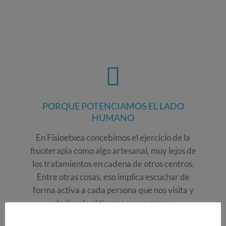
PORQUE POTENCIAMOS EL LADO
HUMANO
En Fisioetxea concebimos el ejercicio de la
fisioterapia como algo artesanal, muy lejos de
los tratamientos en cadena de otros centros.
Entre otras cosas, eso implica escuchar de
forma activa a cada persona que nos visita y
dedicarle el tiempo que merece.