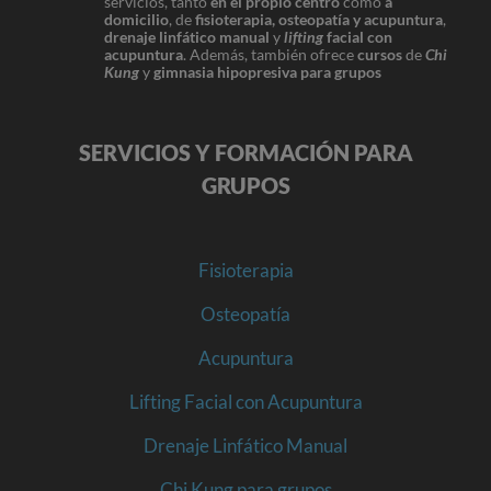
servicios, tanto
en el propio centro
como
a
domicilio
, de
fisioterapia, osteopatía y acupuntura
,
drenaje linfático manual
y
lifting
facial con
acupuntura
. Además, también ofrece
cursos
de
Chi
Kung
y
gimnasia hipopresiva para grupos
SERVICIOS Y FORMACIÓN PARA
GRUPOS
Fisioterapia
Osteopatía
Acupuntura
Lifting Facial con Acupuntura
Drenaje Linfático Manual
Chi Kung para grupos