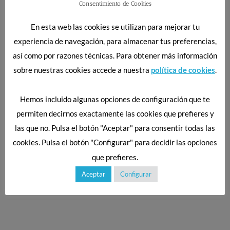
Consentimiento de Cookies
En esta web las cookies se utilizan para mejorar tu
experiencia de navegación, para almacenar tus preferencias,
así como por razones técnicas. Para obtener más información
sobre nuestras cookies accede a nuestra
política de cookies
.
Hemos incluido algunas opciones de configuración que te
PORQUE NUNCA DEJAMOS DE
APRENDER Y DE FORMARNOS
permiten decirnos exactamente las cookies que prefieres y
las que no. Pulsa el botón "Aceptar" para consentir todas las
En Fisioetxea nos guían el amor por lo que
cookies. Pulsa el botón "Configurar" para decidir las opciones
hacemos y la curiosidad por saber. De ahí que
que prefieres.
concibamos nuestra actividad como un
aprendizaje continuo y que no dejemos de
Aceptar
Configurar
formarnos en ningún momento.