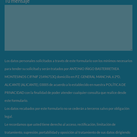
Tu mensaje
Los datos personales solicitados a través de este formulario son los mínimos necesarios
para tender su solicitud y serán tratados por ANTONIO IÑIGO BASTERRETXEA
MONTESINOS CIF/NIF 21496713Q domicilio en PZ. GENERAL MANCHA, 6 2ºD,
ALICANTE (ALICANTE), 03005 de acuerdo a lo establecido en nuestra POLÍTICA DE
PRIVACIDAD con la finalidad de poder atender cualquier consulta que realice desde
este formulario.
Los datos recabados por este formulario no se cederán a terceros salvo por obligación
legal.
Le recordamos que usted tiene derecho al acceso, rectificación, limitación de
tratamiento, supresión, portabilidad y oposición al tratamiento de sus datos dirigiendo